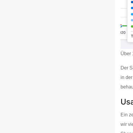
Über 
Der S
in de
behau
Usa
Ein z
wir v