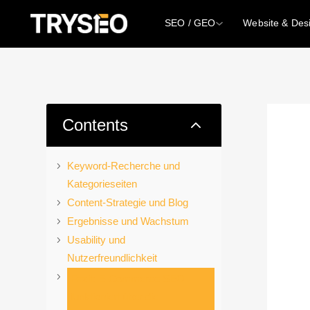
SEO / GEO
Website & Des
2
Contents
Keyword-Recherche und
Kategorieseiten
Content-Strategie und Blog
Ergebnisse und Wachstum
Usability und
Nutzerfreundlichkeit
Fazit: E-Commerce SEO
funktioniert über die