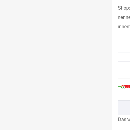
Shop
nenne
inner
Das w