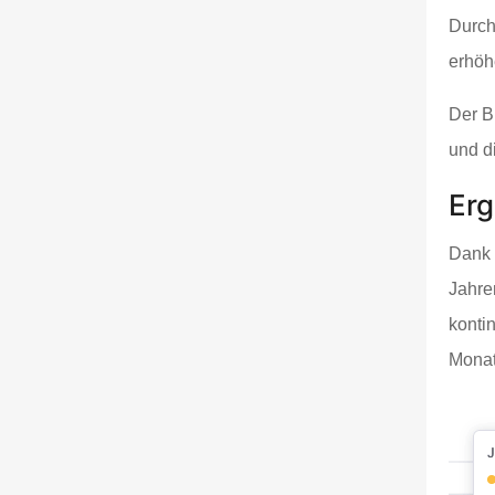
Durch 
erhöh
Der B
und di
Er
Dank 
Jahre
kontin
Monat