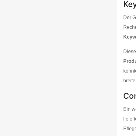
Key
Der G
Reche
Keyw
Diese
Produ
konnt
breite
Con
Ein w
liefe
Pfleg