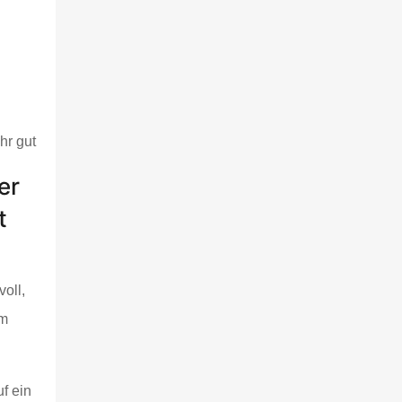
hr gut
er
t
oll,
em
.
f ein