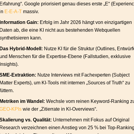
Erfahrung“. Google priorisiert genau dieses erste „E“ (Experien
in
E-E-A-T
massiv.
Information Gain:
Erfolg im Jahr 2026 hängt von einzigartigen
Daten ab, die eine KI nicht aus bestehenden Webquellen
synthetisieren kann.
Das Hybrid-Modell:
Nutze KI für die Struktur (Outlines, Entwürf
und Menschen für die Expertise-Ebene (Fallstudien, exklusive
Insights).
SME-Extraktion:
Nutze Interviews mit Fachexperten (Subject
Matter Experts), um KI-Tools mit internen „Sources of Truth“ zu
füttern.
Metriken im Wandel:
Wechsle vom reinen Keyword-Ranking z
GEO-KPIs
wie der „Zitierrate in KI-Overviews“.
Skalierung vs. Qualität:
Unternehmen mit Fokus auf Original
Research verzeichnen einen Anstieg von 25 % bei Top-Rankin