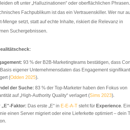
 leiden oft unter „Halluzinationen“ oder oberflächlichen Phrasen
echnisches Fachpublikum ist das ein Vertrauenskiller. Wer nur au
-Menge setzt, statt auf echte Inhalte, riskiert die Relevanz in
nen Suchergebnissen.
ealitätscheck:
gagement:
93 % der B2B-Marketingteams bestätigen, dass Con
 Basis eigener Unternehmensdaten das Engagement signifikan
gert (
Odden 2025
).
del der Suche:
83 % der Top-Marketer haben den Fokus von
ntität auf „High-Authority Quality“ verlagert (
Sims 2023
).
 „E“-Faktor:
Das erste „E“ in
E-E-A-T
steht für
Experience
. Ei
 nie einen Server migriert oder eine Lieferkette optimiert – dein
on.