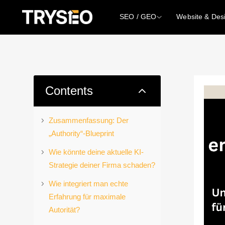
SEO / GEO
Website & Des
2
Contents
Zusammenfassung: Der
„Authority“-Blueprint
Wie könnte deine aktuelle KI-
Strategie deiner Firma schaden?
Wie integriert man echte
Erfahrung für maximale
Autorität?