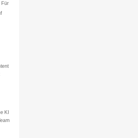
. Für
f
tent
t
ne KI
 Team