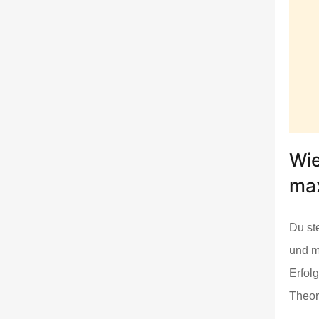
Wie
max
Du ste
und m
Erfolg
Theor