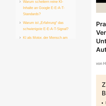
Warum scheitern reine KI-
Inhalte an Google E-E-A-T-
Standards?
Pra
Warum ist „Erfahrung“ das
schwierigste E-E-A-T-Signal?
Ver
KI als Motor, der Mensch am
Un
Steuer
Aut
Wie kann man „Erfahrung“ im
Unternehmen skalieren?
von
H
Welche Risiken birgt die
Skalierung von KI Inhalten ohne
Erfahrung?
Z
Dein Aktionsplan: Wie kann man
B
E-E-A-T in KI
operationalisieren?