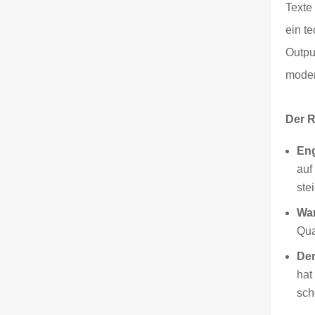
Texte
ein t
Output
moder
Der R
En
auf
stei
Wan
Qua
Der
hat
sch