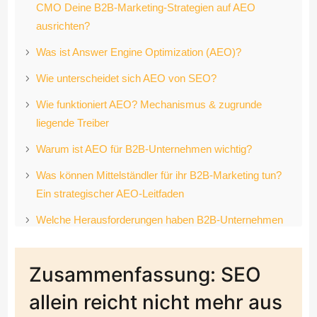
CMO Deine B2B-Marketing-Strategien auf AEO
ausrichten?
Was ist Answer Engine Optimization (AEO)?
Wie unterscheidet sich AEO von SEO?
Wie funktioniert AEO? Mechanismus & zugrunde
liegende Treiber
Warum ist AEO für B2B-Unternehmen wichtig?
Was können Mittelständler für ihr B2B-Marketing tun?
Ein strategischer AEO-Leitfaden
Welche Herausforderungen haben B2B-Unternehmen
mit AEO? (Und wie überwindet man sie?)
Warum ist TRYSEO der richtige Partner für dein B2B
Zusammenfassung: SEO
Unternehmen?
allein reicht nicht mehr aus
Was sind die wichtigsten Erkenntnisse bezüglich AEO