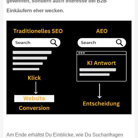
gewinnen, sondern auch Interesse bei B2B
Einkäufern eher wecken.
Am Ende erhältst Du Einblicke, wie Du Suchanfragen