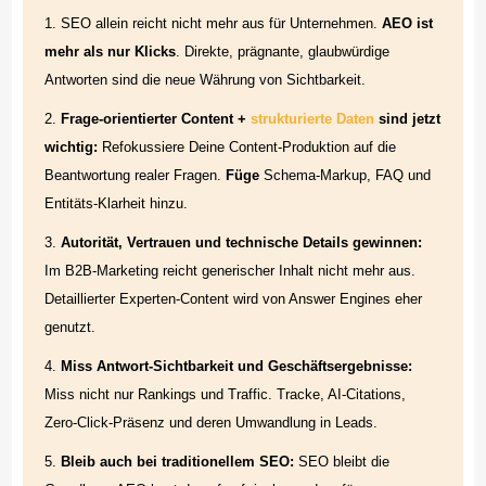
bezüglich des B2B Marketings?
SEO allein reicht nicht mehr aus für Unternehmen.
AEO ist
mehr als nur Klicks
. Direkte, prägnante, glaubwürdige
Fazit: AEO ist nicht die Zukunft — sie ist die Gegenwart
Antworten sind die neue Währung von Sichtbarkeit.
FAQs:
Frage-orientierter Content +
strukturierte Daten
sind jetzt
REFERENZEN
wichtig:
Refokussiere Deine Content-Produktion auf die
Beantwortung realer Fragen.
Füge
Schema-Markup, FAQ und
Entitäts-Klarheit hinzu.
Autorität, Vertrauen und technische Details gewinnen:
Im B2B-Marketing reicht generischer Inhalt nicht mehr aus.
Detaillierter Experten-Content wird von Answer Engines eher
genutzt.
Miss Antwort-Sichtbarkeit und Geschäftsergebnisse:
Miss nicht nur Rankings und Traffic. Tracke, AI-Citations,
Zero-Click-Präsenz und deren Umwandlung in Leads.
Bleib auch bei traditionellem SEO:
SEO bleibt die