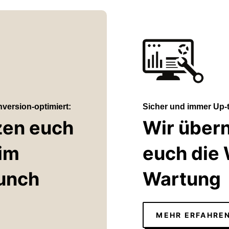
version-optimiert:
Sicher und immer Up-
zen euch
Wir über
eim
euch die
unch
Wartung
MEHR ERFAHRE