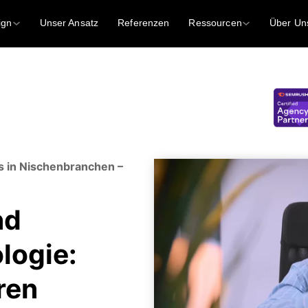
ign
Unser Ansatz
Referenzen
Ressourcen
Über Un
 in Nischenbranchen –
nd
logie:
ren