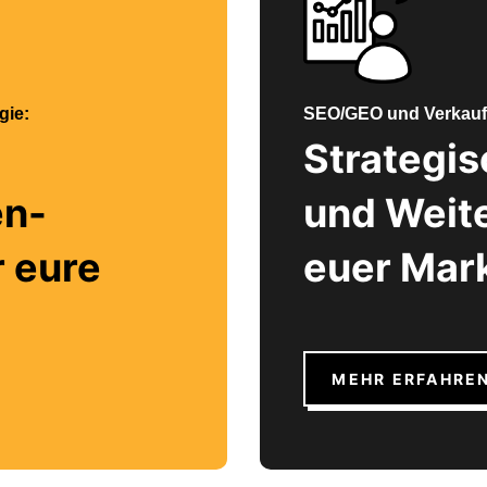
gie:
SEO/GEO und Verkauf
Strategi
n-
und Weite
 eure
euer Mar
MEHR ERFAHRE