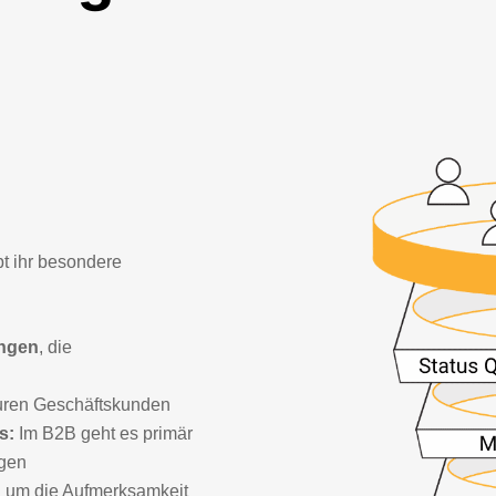
t ihr besondere
ungen
, die
uren Geschäftskunden
ts:
Im B2B geht es primär
agen
n
um die Aufmerksamkeit