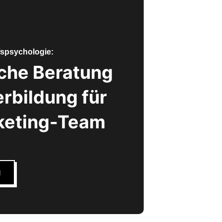
spsychologie:
sche Beratung
rbildung für
keting-Team
N